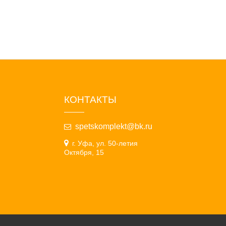
КОНТАКТЫ
spetskomplekt@bk.ru
г. Уфа, ул. 50-летия
Октября, 15