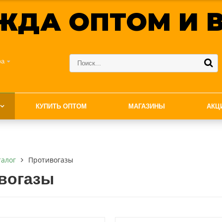
ЖДА ОПТОМ И В
фа
КУПИТЬ ОПТОМ
МАГАЗИНЫ
АКЦ
талог
Противогазы
вогазы