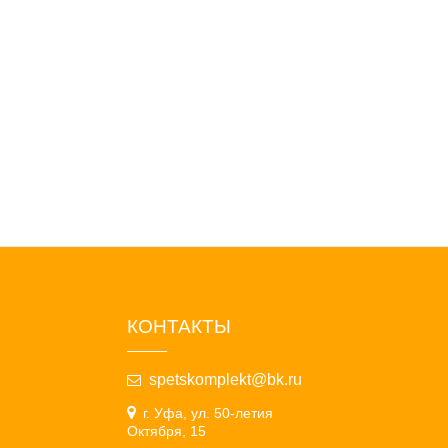
КОНТАКТЫ
spetskomplekt@bk.ru
г. Уфа, ул. 50-летия
Октября, 15