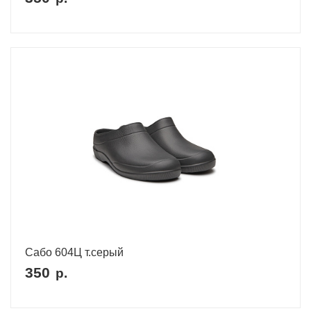
Сабо 604Ц т.серый
350
р.