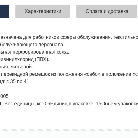
е
Характеристики
Оплата и доставка
ставка!
Униформа медработников
АКЦИЯ! 
азначена для работников сферы обслуживания, текстильно
п
обслуживающего персонала.
льная перфорированная кожа.
ивинилхлорид (ПВХ).
ния: литьевой.
 перекидной ремешок из положения «сабо» в положение «с
: с 35 по 41
2005
11
Вес единицы, кг:
0,6
Единиц в упаковке:
15
Объем упаковки