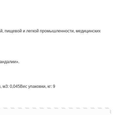
Полукомбинезон рыбацкий
Костюм по ЛУЧШЕЙ ЦЕНЕ!
й, пищевой и легкой промышленности, медицинских
о специальной цене!
андалии».
, м3:
0,045
Вес упаковки, кг:
9