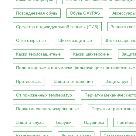
Повседневная обувь
Обувь OXYPAS
Аксессуары
Средства индивидуальной защиты (СИЗ)
Защита глаз
Очки открытые
Щитки защитные
Щитки сварочн
Каски термозащитные
Каски шахтерские
Защита
Полнолицевые и полумаски фильтрующие противогазовые
Противогазы
Защита от падения
Защита рук
От пониженных температур
Перчатки механическист
Перчатки специализированные
Перчатки трикотажны
Защита слуха
Беруши
Наушники
Противог