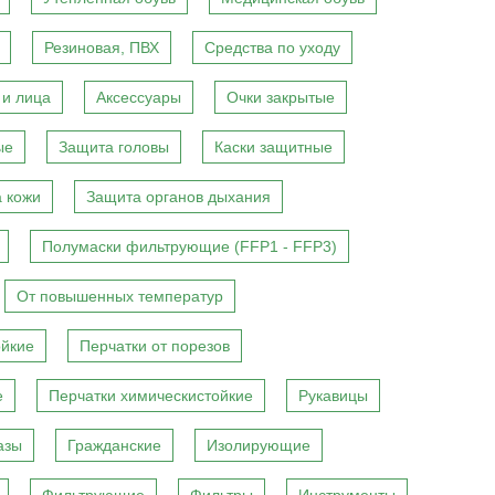
Резиновая, ПВХ
Средства по уходу
 и лица
Аксессуары
Очки закрытые
ые
Защита головы
Каски защитные
 кожи
Защита органов дыхания
Полумаски фильтрующие (FFP1 - FFP3)
От повышенных температур
ойкие
Перчатки от порезов
е
Перчатки химическистойкие
Рукавицы
азы
Гражданские
Изолирующие