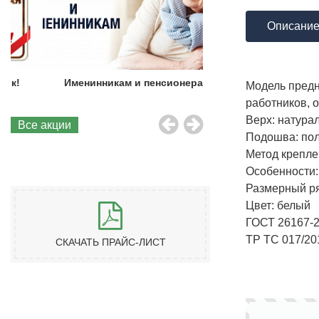
Описани
Именинникам и пенсионерам!
Бесплатная до
Модель предн
работников, 
Верх: натура
Все акции
Подошва: пол
Метод крепле
Особенности:
Размерный ряд
Цвет: белый
ГОСТ 26167-
ТР ТС 017/20
СКАЧАТЬ ПРАЙС-ЛИСТ