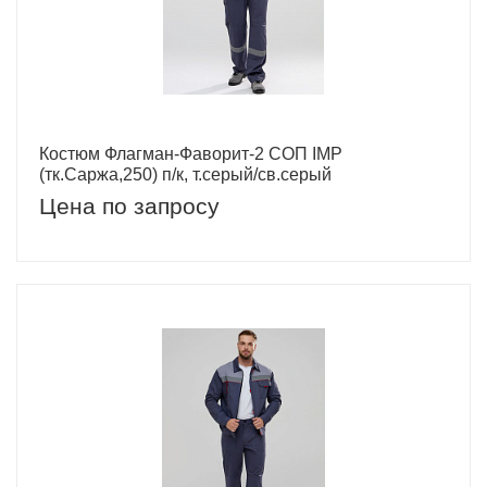
Костюм Флагман-Фаворит-2 СОП IMP
(тк.Саржа,250) п/к, т.серый/св.серый
Цена по запросу