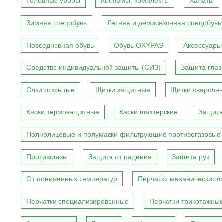
Головные уборы
Костюмы, комплекты
Халаты
Зимняя спецобувь
Летняя и демисезонная спецобувь
Повседневная обувь
Обувь OXYPAS
Аксессуары
Средства индивидуальной защиты (СИЗ)
Защита глаз
Очки открытые
Щитки защитные
Щитки сварочн
Каски термозащитные
Каски шахтерские
Защита
Полнолицевые и полумаски фильтрующие противогазовые
Противогазы
Защита от падения
Защита рук
От пониженных температур
Перчатки механическист
Перчатки специализированные
Перчатки трикотажны