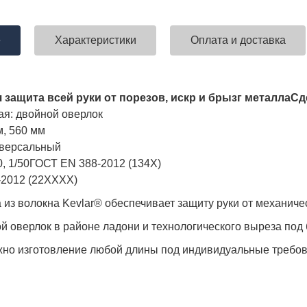
е
Характеристики
Оплата и доставка
ставка!
Униформа медработников
АКЦИЯ! 
п
 защита всей руки от порезов, искр и брызг металла
Сд
ая: двойной оверлок
м, 560 мм
иверсальный
, 1/50
ГОСТ ЕN 388-2012 (134X)
-2012 (22XXXX)
 из волокна Kevlar® обеспечивает защиту руки от механиче
й оверлок в районе ладони и технологического выреза под
но изготовление любой длины под индивидуальные требов