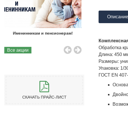
Описани
Именинникам и пенсионерам!
Бесплатная до
Комплексная
Обработка кр
Все акции
Длина: 450 м
Размеры: ун
Упаковка: 1/30
ГОСТ EN 407
Основа
Двойно
СКАЧАТЬ ПРАЙС-ЛИСТ
Возмож