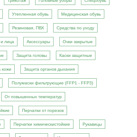
Трикотаж
Головные уборы
Спецобувь
Утепленная обувь
Медицинская обувь
Резиновая, ПВХ
Средства по уходу
 и лица
Аксессуары
Очки закрытые
ые
Защита головы
Каски защитные
 кожи
Защита органов дыхания
Полумаски фильтрующие (FFP1 - FFP3)
От повышенных температур
ойкие
Перчатки от порезов
е
Перчатки химическистойкие
Рукавицы