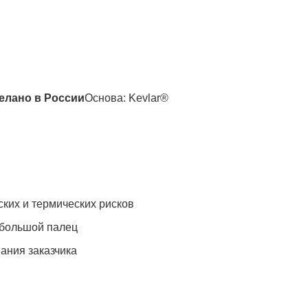
Полукомбинезон рыбацкий
Костюм по ЛУЧШЕЙ ЦЕНЕ!
о специальной цене!
елано в России
Основа: Kevlar®
ских и термических рисков
 большой палец
ания заказчика