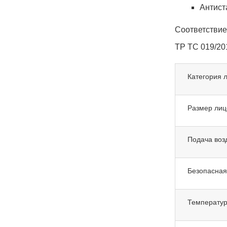
Антист
Соответстви
ТР ТС 019/201
Категория 
Размер лиц
Подача возд
Безопасная
Температур