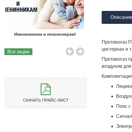
Описани
Именинникам и пенсионерам!
Бесплатная до
Противогаз П
цистернах и т.
Все акции
Противогаз п
воздухом для
Комплектац
Лицева
Воздух
СКАЧАТЬ ПРАЙС-ЛИСТ
Пояс с
Сигнал
Электр