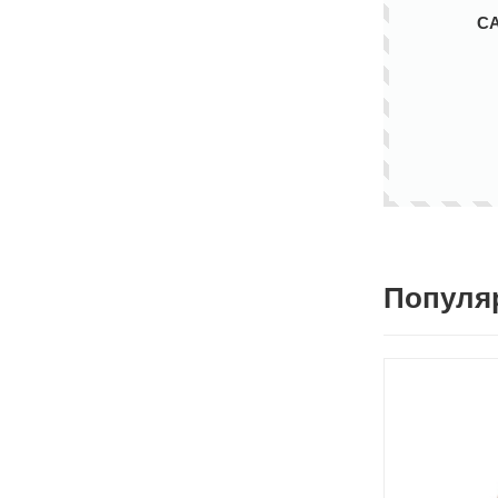
С
Популя