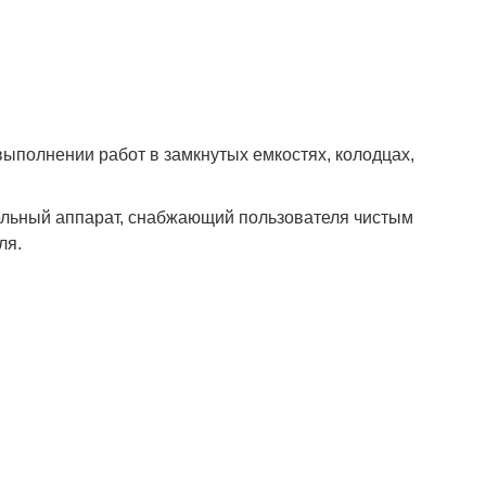
Полукомбинезон рыбацкий
Костюм по ЛУЧШЕЙ ЦЕНЕ!
о специальной цене!
выполнении работ в замкнутых емкостях, колодцах,
ельный аппарат, снабжающий пользователя чистым
ля.